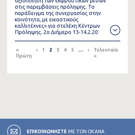
αξιοποίηση των εκφραστικών μέσων
στις παρεμβάσεις πρόληψης. Το
παράδειγμα της συνεργασίας στην
κοινότητα, με εικαστικούς
καλλιτέχνες» για στελέχη Κέντρων
Πρόληψης. 2ο Διήμερο 13-14.2.20
Pagination
«
‹
Previous
1
2
3
4
5
…
›
Next
Τελευταία
Πρώτη
First
page
page
»
Last
page
page
ΕΠΙΚΟΙΝΩΝΗΣΤΕ
ΜΕ ΤΟΝ ΟΚΑΝΑ