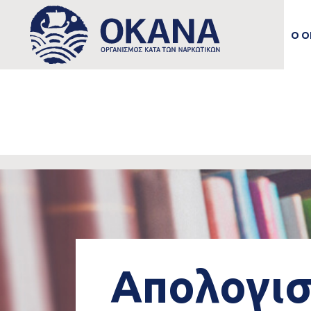
M
Skip to main content
Ο Ο
n
Main
navigation
Απολογισ