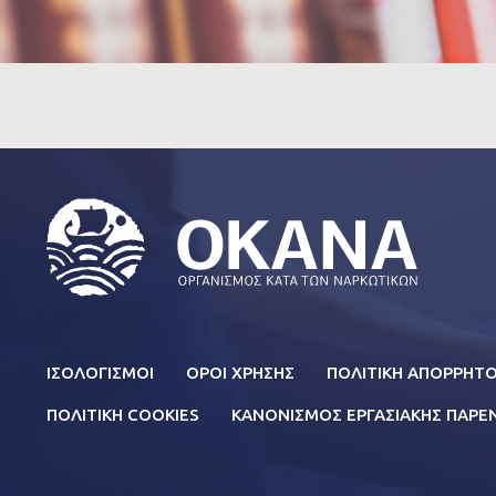
Σε όλες τις κατηγορίες της ιστοσελίδας μας θα
πληροφορίες για το έργο του ΟΚΑΝΑ και τα πρ
σε όλους τους τομείς των δραστηριοτήτων του
κατηγορία FAQ θα βρείτε πιο εξειδικευμένα άρ
και θεραπείας αλλά και πληροφορίες για τις εξα
επιπτώσεις από τη χρήση τους. Σε περίπτωση π
FOOTER
ΙΣΟΛΟΓΙΣΜΟΙ
ΟΡΟΙ ΧΡΗΣΗΣ
ΠΟΛΙΤΙΚΗ ΑΠΟΡΡΗΤ
πληροφορία που δεν μπορείτε να βρείτε μέσα α
MENU
site, στείλτε μας το ερώτημά σας στο
questio
ΠΟΛΙΤΙΚΗ COOKIES
ΚΑΝΟΝΙΣΜΟΣ ΕΡΓΑΣΙΑΚΗΣ ΠΑΡ
χρησιμοποιήστε την παρακάτω φόρμα επικοινων
χρονικό διάστημα θα λάβετε την απάντηση από
προσωπικό του ΟΚΑΝΑ.