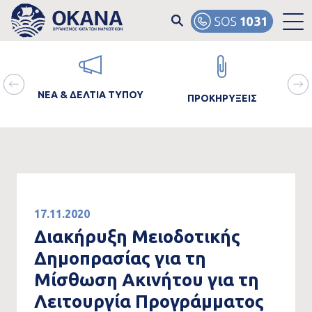
Skip to main content
ain
Image
Image
Ima
avigation
ΝΕΑ & ΔΕΛΤΙΑ ΤΥΠΟΥ
ΠΡΟΚΗΡΥΞΕΙΣ
ΘΡΑ
17.11.2020
Διακήρυξη Μειοδοτικής
Δημοπρασίας για τη
Μίσθωση Ακινήτου για τη
Λειτουργία Προγράμματος