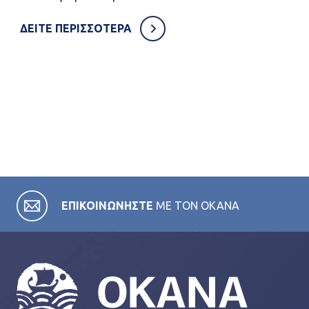
ΔΕΙΤΕ ΠΕΡΙΣΣΟΤΕΡΑ
ΕΠΙΚΟΙΝΩΝΗΣΤΕ
ΜΕ ΤΟΝ ΟΚΑΝΑ
Σε όλες τις κατηγορίες της ιστοσελίδας μας θα βρείτε
χρήσιμες πληροφορίες για το έργο του ΟΚΑΝΑ και τα
προγράμματα που υλοποιεί σε όλους τους τομείς των
δραστηριοτήτων του. Ειδικότερα, στην κατηγορία
FAQ θα βρείτε πιο εξειδικευμένα άρθρα για θέματα