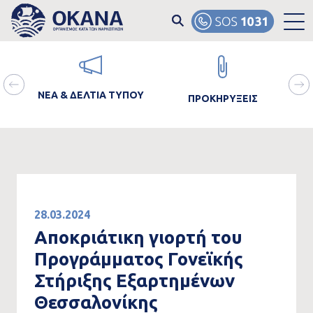
Skip to main content
ain
Image
Image
Ima
avigation
ΝΕΑ & ΔΕΛΤΙΑ ΤΥΠΟΥ
ΠΡΟΚΗΡΥΞΕΙΣ
ΘΡΑ
28.03.2024
Αποκριάτικη γιορτή του
Προγράμματος Γονεϊκής
Στήριξης Εξαρτημένων
Θεσσαλονίκης