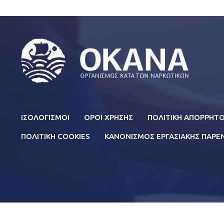
Σε όλες τις κατηγορίες της ιστοσελίδας μας θα
πληροφορίες για το έργο του ΟΚΑΝΑ και τα πρ
σε όλους τους τομείς των δραστηριοτήτων του
κατηγορία FAQ θα βρείτε πιο εξειδικευμένα άρ
και θεραπείας αλλά και πληροφορίες για τις εξα
επιπτώσεις από τη χρήση τους. Σε περίπτωση π
FOOTER
ΙΣΟΛΟΓΙΣΜΟΙ
ΟΡΟΙ ΧΡΗΣΗΣ
ΠΟΛΙΤΙΚΗ ΑΠΟΡΡΗΤ
πληροφορία που δεν μπορείτε να βρείτε μέσα α
MENU
site, στείλτε μας το ερώτημά σας στο
questio
ΠΟΛΙΤΙΚΗ COOKIES
ΚΑΝΟΝΙΣΜΟΣ ΕΡΓΑΣΙΑΚΗΣ ΠΑΡ
χρησιμοποιήστε την παρακάτω φόρμα επικοινων
χρονικό διάστημα θα λάβετε την απάντηση από
προσωπικό του ΟΚΑΝΑ.
Αν χρειάζεστε βοήθεια, υποστήριξη ή συμβουλέ
προβλήματος που σχετίζεται με τη χρήση ουσι
ΤΗΛΕΦΩΝΙΚΗ ΓΡΑΜΜΗ SOS του ΟΚΑΝΑ καλών