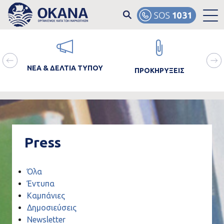
Skip to main content
ain
Image
Image
Ima
avigation
ΝΕΑ & ΔΕΛΤΙΑ ΤΥΠΟΥ
ΠΡΟΚΗΡΥΞΕΙΣ
ΘΡΑ
Press
Όλα
Έντυπα
Καμπάνιες
Δημοσιεύσεις
Newsletter