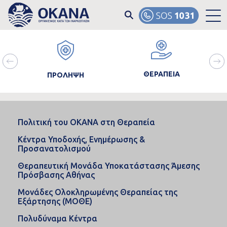
Skip to main content
ain
Image
Image
Ima
avigation
ΘΕΡΑΠΕΙΑ
ΠΡΟΛΗΨΗ
Πολιτική του ΟΚΑΝΑ στη Θεραπεία
Κέντρα Υποδοχής, Ενημέρωσης &
Προσανατολισμού
Θεραπευτική Μονάδα Υποκατάστασης Άμεσης
Πρόσβασης Αθήνας
Μονάδες Ολοκληρωμένης Θεραπείας της
Εξάρτησης (ΜΟΘΕ)
Πολυδύναμα Κέντρα