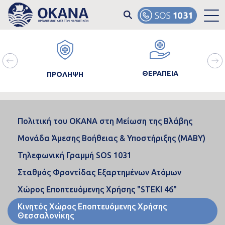
Skip to main content
ain
Image
Image
Ima
avigation
ΘΕΡΑΠΕΙΑ
ΠΡΟΛΗΨΗ
Πολιτική του ΟΚΑΝΑ στη Μείωση της Βλάβης
Μονάδα Άμεσης Βοήθειας & Υποστήριξης (MABY)
Τηλεφωνική Γραμμή SOS 1031
Σταθμός Φροντίδας Εξαρτημένων Ατόμων
Χώρος Εποπτευόμενης Χρήσης "STEKI 46"
Κινητός Χώρος Εποπτευόμενης Χρήσης
Θεσσαλονίκης